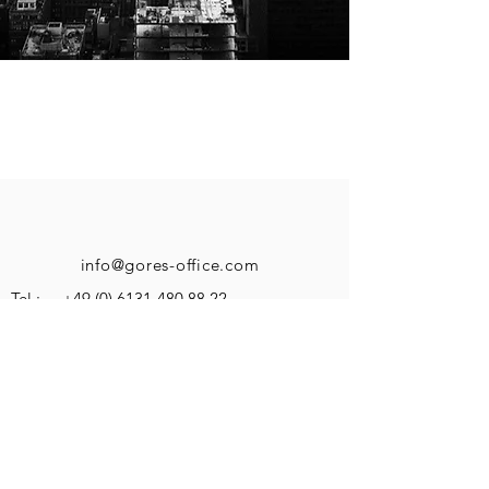
info@gores-office.com
Tel.:
+49 (0) 6131-480 88 22
Post-/ Lageranschrift:
Nestlestr. 41
D-55120 Mainz